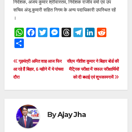
निदेशक, अजय कुमार श्रीवास्तव, निदेशक राजीव वर्मा एवं उप
सचिव अंजू कुमारी सहित निगम के अन्य पदाधिकारी उपस्थित रहें
।
W
F
T
M
T
T
Li
R
h
a
wi
e
hr
el
n
e
S
at
c
tt
ss
e
e
k
d
h
s
e
er
e
a
gr
e
di
ar
Post
गृहमंत्री अमित शाह आज फिर
सीएम नीतीश कुमार ने बिहार बोर्ड की
A
b
n
d
a
dI
t
e
आ रहे हैं बिहार, 6 महीने में ये पांचवा
मैट्रिक परीक्षा में सफल परीक्षार्थियों
navigation
p
o
g
s
m
n
दौरा
को दी बधाई एवं शुभकामनायें
p
o
er
k
By
Ajay Jha