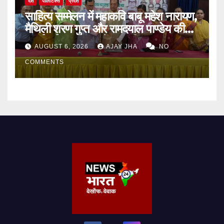
देश
पॉलिटिक्स
प्रदेश
साहित्य सम्मेलन में महाकवि बाबू महेश नारायण,
मैथिली शरण गुप्त और रामदयाल पाण्डेय की
मनाई गई जयंती, 72वें जन्म-दिवस पर
AUGUST 6, 2026
AJAY JHA
NO
बिन्देश्वर गुप्ता हुए सम्मानित
COMMENTS