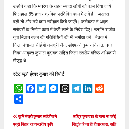
उन्होंने कहा कि मनरेगा के तहत ज्यादा लोगों को काम दिया जाये।
फिलहाल 65 हजार श्रमिक प्रतिदिन काम में लगे हैं। जरूरत
पड़ी तो और नये काम स्वीकृत किये जाएंगे। कलेक्टर ने अमृत
सरोवरों के निर्माण कार्य में तेजी लाने के निर्देश दिए। उन्होंने राजीव
युवा मितान क्लब की गतिविधियों की भी समीक्षा की। बैठक में
जिला पंचायत सीईओ जयश्री जैन, डीएफओ कुमार निशांत, नगर
निगम आयुक्त कुणाल दुदावत सहित जिला स्तरीय वरिष्ठ अधिकारी
मौजूद थे।
स्टेट ब्यूरो ईश्वर कुमार की रिपोर्ट
W
F
T
M
T
T
Li
R
h
a
wi
e
hr
el
n
e
S
at
c
tt
ss
e
e
k
d
h
s
e
er
e
a
gr
e
di
ar
Post
कृषि मंत्री कुमार सर्वजीत ने
उपेंद्र कुशवाहा के पास ना कोई
A
b
n
d
a
dI
t
e
एग्रो बिहार राज्यस्तरीय कृषि
सिद्धांत है ना ही विचारधारा, अति