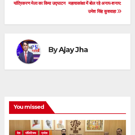
navigation
p
o
g
s
m
n
यांत्रिकरण मेला का किया उद्घाटन
महत्वाकांक्षा में बोल रहे अनाप-शनाप:
उमेश सिंह कुशवाहा
p
o
er
k
By
Ajay Jha
You missed
देश
पॉलिटिक्स
प्रदेश