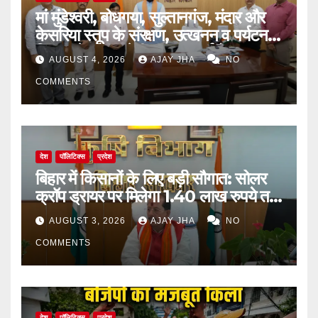
मां मुंडेश्वरी, बोधगया, सुल्तानगंज, मंदार और
केसरिया स्तूप के संरक्षण, उत्खनन व पर्यटन
विकास के लिए बनेगी व्यापक कार्ययोजना
AUGUST 4, 2026
AJAY JHA
NO
COMMENTS
देश
पॉलिटिक्स
प्रदेश
बिहार में किसानों के लिए बड़ी सौगात: सोलर
क्रॉप ड्रायर पर मिलेगा 1.40 लाख रुपये तक
का अनुदान
AUGUST 3, 2026
AJAY JHA
NO
COMMENTS
देश
पॉलिटिक्स
प्रदेश