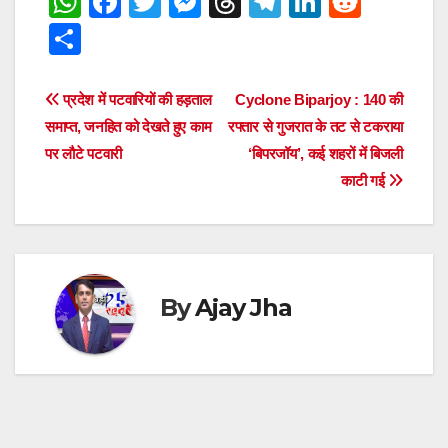
W
F
T
M
T
T
Li
R
h
a
wi
e
hr
el
n
e
S
at
c
tt
ss
e
e
k
d
h
s
e
er
e
a
gr
e
di
ar
Post
प्रदेश में पटवारियों की हड़ताल
Cyclone Biparjoy : 140 की
A
b
n
d
a
dI
t
e
समाप्त, जनहित को देखते हुए काम
रफ्तार से गुजरात के तट से टकराया
navigation
p
o
g
s
m
n
पर लौटे पटवारी
‘बिपरजॉय’, कई शहरों में बिजली
काटी गई
p
o
er
k
By
Ajay Jha