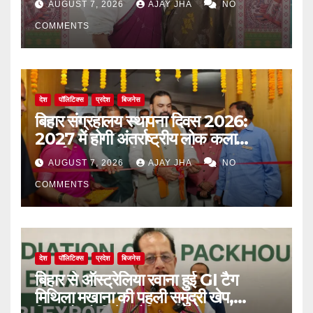
AUGUST 7, 2026
AJAY JHA
NO
COMMENTS
देश
पॉलिटिक्स
प्रदेश
बिजनेस
बिहार संग्रहालय स्थापना दिवस 2026:
2027 में होगी अंतर्राष्ट्रीय लोक कला
प्रदर्शनी, मुख्यमंत्री सम्राट चौधरी का बड़ा
AUGUST 7, 2026
AJAY JHA
NO
ऐलान
COMMENTS
देश
पॉलिटिक्स
प्रदेश
बिजनेस
बिहार से ऑस्ट्रेलिया रवाना हुई GI टैग
मिथिला मखाना की पहली समुद्री खेप,