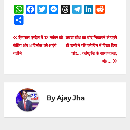
W
F
T
M
T
T
Li
R
h
a
wi
e
hr
el
n
e
S
at
c
tt
ss
e
e
k
d
h
s
e
er
e
a
gr
e
di
ar
Post
हिमाचल प्रदेश में 12 नवंबर को
करवा चौथ का चांद निकलने से पहले
A
b
n
d
a
dI
t
e
वोटिंग और 8 दिसंबर को आएंगे
ही पत्नी ने पति को दिन में दिखा दिया
navigation
p
o
g
s
m
n
नतीजे
चांद… गर्लफ्रेंड के साथ पकड़ा,
और…
p
o
er
k
By
Ajay Jha