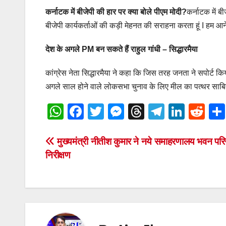
कर्नाटक में बीजेपी की हार पर क्या बोले पीएम मोदी?
कर्नाटक में बी
बीजेपी कार्यकर्ताओं की कड़ी मेहनत की सराहना करता हूं I हम आन
देश के अगले PM बन सकते हैं राहुल गांधी – सिद्धारमैया
कांग्रेस नेता सिद्धारमैया ने कहा कि जिस तरह जनता ने सपोर्ट क
अगले साल होने वाले लोकसभा चुनाव के लिए मील का पत्थर साबित 
W
F
T
M
T
T
Li
R
h
a
wi
e
hr
el
n
e
at
c
tt
ss
e
e
k
d
Post
मुख्यमंत्री नीतीश कुमार ने नये समाहरणालय भवन परिस
निरीक्षण
s
e
er
e
a
gr
e
di
navigation
A
b
n
d
a
dI
t
p
o
g
s
m
n
p
o
er
k