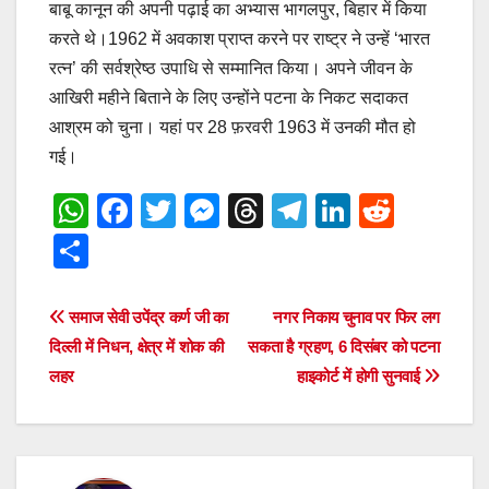
बाबू कानून की अपनी पढ़ाई का अभ्यास भागलपुर, बिहार में किया
करते थे।1962 में अवकाश प्राप्त करने पर राष्ट्र ने उन्हें ‘भारत
रत्‍‌न’ की सर्वश्रेष्ठ उपाधि से सम्मानित किया। अपने जीवन के
आखिरी महीने बिताने के लिए उन्होंने पटना के निकट सदाकत
आश्रम को चुना। यहां पर 28 फ़रवरी 1963 में उनकी मौत हो
गई।
W
F
T
M
T
T
Li
R
h
a
wi
e
hr
el
n
e
S
at
c
tt
ss
e
e
k
d
h
s
e
er
e
a
gr
e
di
ar
Post
समाज सेवी उपेंद्र कर्ण जी का
नगर निकाय चुनाव पर फिर लग
A
b
n
d
a
dI
t
e
दिल्ली में निधन, क्षेत्र में शोक की
सकता है ग्रहण, 6 दिसंबर को पटना
navigation
p
o
g
s
m
n
लहर
हाइकोर्ट में होगी सुनवाई
p
o
er
k