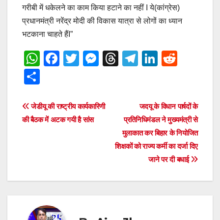
गरीबी में धकेलने का काम किया हटाने का नहीं I ये(कांग्रेस)
प्रधानमंत्री नरेंद्र मोदी की विकास यात्रा से लोगों का ध्यान
भटकाना चाहते हैंI”
W
F
T
M
T
T
Li
R
h
a
wi
e
hr
el
n
e
S
at
c
tt
ss
e
e
k
d
h
s
e
er
e
a
gr
e
di
ar
Post
जेडीयू की राष्‍ट्रीय कार्यकारिणी
जदयू के विधान पार्षदों के
A
b
n
d
a
dI
t
e
की बैठक में अटक गयी है सांस
प्रतिनिधिमंडल ने मुख्यमंत्री से
navigation
p
o
g
s
m
n
मुलाकात कर बिहार के नियोजित
शिक्षकों को राज्य कर्मी का दर्जा दिए
p
o
er
जाने पर दी बधाई
k