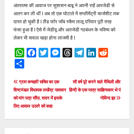
अंतरात्मा की आवाज पर सुशासन बाबू ने अपनी राहें आरजेडी से
अलग कर ली थीं I अब तो एक घोटाले में सप्लीमेंट्री चार्जशीट तक
दायर हो चुकी है I लैंड फॉर जॉब स्कैम लालू परिवार पूरी तरह
फंसा हुआ है I ऐसे में जेडीयू और आरजेडी गठबंधन के भविष्य को
लेकर भी सवाल खड़ा होना लाजमी है I
W
F
T
M
T
T
Li
R
h
a
wi
e
hr
el
n
e
S
at
c
tt
ss
e
e
k
d
h
s
e
er
e
a
gr
e
di
ar
Post
ग्राम कचहरी सचिव का एक
सौ वर्ष पूरे करने वाले मैथिली और
A
b
n
d
a
dI
t
e
शिष्टमंडल विधायक लखेंद्र पासवान
हिन्दी के एक मात्र साहित्यकार थे पं
navigation
p
o
g
s
m
n
को मांग पत्र सौंपा, सदन में इसके
गोविन्द झा
लिए आवाज उठाने को कहा
p
o
er
k