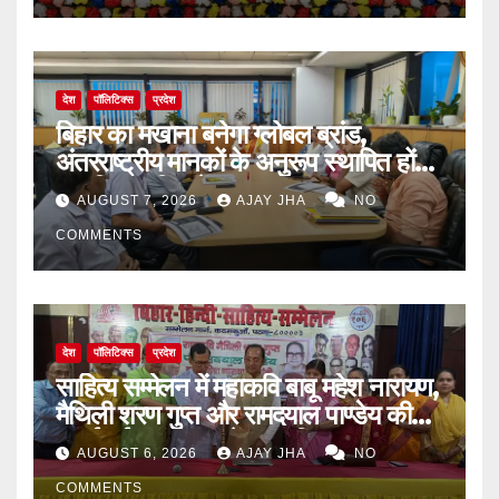
देश
पॉलिटिक्स
प्रदेश
बिहार का मखाना बनेगा ग्लोबल ब्रांड,
अंतरराष्ट्रीय मानकों के अनुरूप स्थापित होंगे
आधुनिक पॉपिंग सेंटर
AUGUST 7, 2026
AJAY JHA
NO
COMMENTS
देश
पॉलिटिक्स
प्रदेश
साहित्य सम्मेलन में महाकवि बाबू महेश नारायण,
मैथिली शरण गुप्त और रामदयाल पाण्डेय की
मनाई गई जयंती, 72वें जन्म-दिवस पर
AUGUST 6, 2026
AJAY JHA
NO
बिन्देश्वर गुप्ता हुए सम्मानित
COMMENTS