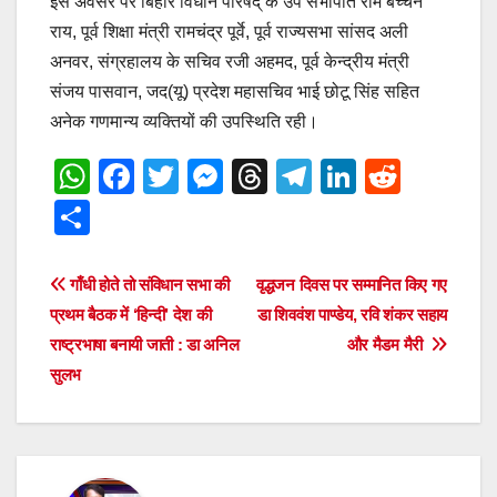
इस अवसर पर बिहार विधान परिषद् के उप सभापति राम बच्चन
राय, पूर्व शिक्षा मंत्री रामचंद्र पूर्वे, पूर्व राज्यसभा सांसद अली
अनवर, संग्रहालय के सचिव रजी अहमद, पूर्व केन्द्रीय मंत्री
संजय पासवान, जद(यू) प्रदेश महासचिव भाई छोटू सिंह सहित
अनेक गणमान्य व्यक्तियों की उपस्थिति रही।
W
F
T
M
T
T
Li
R
h
a
wi
e
hr
el
n
e
S
at
c
tt
ss
e
e
k
d
h
s
e
er
e
a
gr
e
di
ar
Post
गाँधी होते तो संविधान सभा की
वृद्धजन दिवस पर सम्मानित किए गए
A
b
n
d
a
dI
t
e
प्रथम बैठक में ‘हिन्दी’ देश की
डा शिववंश पाण्डेय, रवि शंकर सहाय
navigation
p
o
g
s
m
n
राष्ट्रभाषा बनायी जाती : डा अनिल
और मैडम मैरी
सुलभ
p
o
er
k