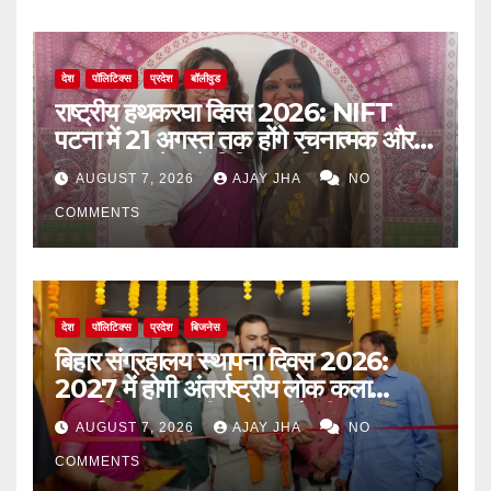
देश
पॉलिटिक्स
प्रदेश
बॉलीवुड
राष्ट्रीय हथकरघा दिवस 2026: NIFT
पटना में 21 अगस्त तक होंगे रचनात्मक और
जागरूकता से जुड़े विविध कार्यक्रम
AUGUST 7, 2026
AJAY JHA
NO
COMMENTS
देश
पॉलिटिक्स
प्रदेश
बिजनेस
बिहार संग्रहालय स्थापना दिवस 2026:
2027 में होगी अंतर्राष्ट्रीय लोक कला
प्रदर्शनी, मुख्यमंत्री सम्राट चौधरी का बड़ा
AUGUST 7, 2026
AJAY JHA
NO
ऐलान
COMMENTS