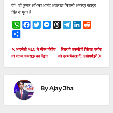
देगें।डॉ कुमार अभिनव आनंद अतलखा निवासी अमरेंद्र बहादुर
सिंह के पुत्र है।
W
F
T
M
T
T
Li
R
h
a
wi
e
hr
el
n
e
S
at
c
tt
ss
e
e
k
d
h
s
e
er
e
a
gr
e
di
ar
Post
आरजेडी MLC ने सीएम नीतीश
बिहार के तकनीकी विशेषज्ञ प्रदेश
A
b
n
d
a
dI
t
e
को बताया कामसूत्र का विद्वान
को प्राथमिकता दें : उद्योगमंत्री
navigation
p
o
g
s
m
n
p
o
er
k
By
Ajay Jha