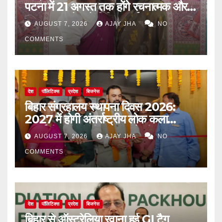
पटना में 21 अगस्त तक होंगे रचनात्मक और
जागरूकता से जुड़े विविध कार्यक्रम
AUGUST 7, 2026
AJAY JHA
NO
COMMENTS
देश
पॉलिटिक्स
प्रदेश
बिजनेस
बिहार संग्रहालय स्थापना दिवस 2026:
2027 में होगी अंतर्राष्ट्रीय लोक कला
प्रदर्शनी, मुख्यमंत्री सम्राट चौधरी का बड़ा
AUGUST 7, 2026
AJAY JHA
NO
ऐलान
COMMENTS
देश
पॉलिटिक्स
प्रदेश
बिजनेस
बिहार से ऑस्ट्रेलिया रवाना हुई GI टैग