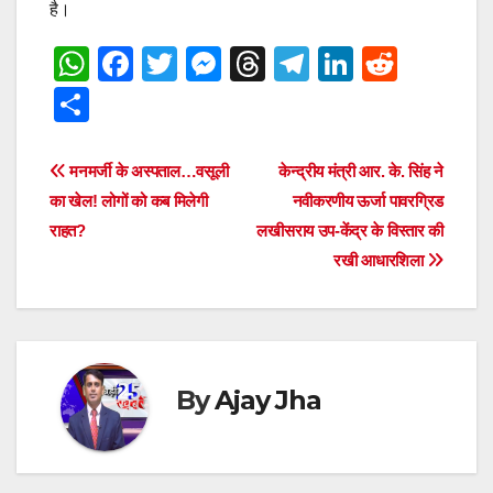
है।
W
F
T
M
T
T
Li
R
h
a
wi
e
hr
el
n
e
S
at
c
tt
ss
e
e
k
d
h
s
e
er
e
a
gr
e
di
ar
Post
मनमर्जी के अस्पताल…वसूली
केन्द्रीय मंत्री आर. के. सिंह ने
A
b
n
d
a
dI
t
e
का खेल! लोगों को कब मिलेगी
नवीकरणीय ऊर्जा पावरग्रिड
navigation
p
o
g
s
m
n
राहत?
लखीसराय उप-केंद्र के विस्तार की
रखी आधारशिला
p
o
er
k
By
Ajay Jha