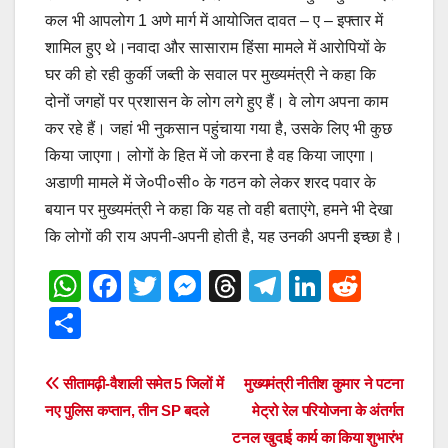
कल भी आपलोग 1 अणे मार्ग में आयोजित दावत – ए – इफ्तार में
शामिल हुए थे।नवादा और सासाराम हिंसा मामले में आरोपियों के
घर की हो रही कुर्की जब्ती के सवाल पर मुख्यमंत्री ने कहा कि
दोनों जगहों पर प्रशासन के लोग लगे हुए हैं। वे लोग अपना काम
कर रहे हैं। जहां भी नुकसान पहुंचाया गया है, उसके लिए भी कुछ
किया जाएगा। लोगों के हित में जो करना है वह किया जाएगा।
अडाणी मामले में जे०पी०सी० के गठन को लेकर शरद पवार के
बयान पर मुख्यमंत्री ने कहा कि यह तो वही बताएंगे, हमने भी देखा
कि लोगों की राय अपनी-अपनी होती है, यह उनकी अपनी इच्छा है।
W
F
T
M
T
T
Li
R
h
a
wi
e
hr
el
n
e
S
at
c
tt
ss
e
e
k
d
h
s
e
er
e
a
gr
e
di
ar
Post
सीतामढ़ी-वैशाली समेत 5 जिलों में
मुख्यमंत्री नीतीश कुमार ने पटना
A
b
n
d
a
dI
t
e
नए पुलिस कप्तान, तीन SP बदले
मेट्रो रेल परियोजना के अंतर्गत
navigation
p
o
g
s
m
n
टनल खुदाई कार्य का किया शुभारंभ