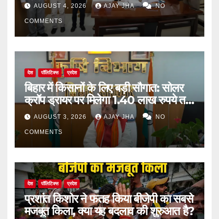
विकास के लिए बनेगी व्यापक कार्ययोजना
AUGUST 4, 2026
AJAY JHA
NO
COMMENTS
देश
पॉलिटिक्स
प्रदेश
बिहार में किसानों के लिए बड़ी सौगात: सोलर
क्रॉप ड्रायर पर मिलेगा 1.40 लाख रुपये तक
का अनुदान
AUGUST 3, 2026
AJAY JHA
NO
COMMENTS
देश
पॉलिटिक्स
प्रदेश
प्रशांत किशोर ने फतह किया बीजेपी का सबसे
मजबूत किला, क्या यह बदलाव की शुरुआत है?