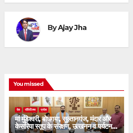
By
Ajay Jha
You missed
देश
पॉलिटिक्स
प्रदेश
मां मुंडेश्वरी, बोधगया, सुल्तानगंज, मंदार और
केसरिया स्तूप के संरक्षण, उत्खनन व पर्यटन