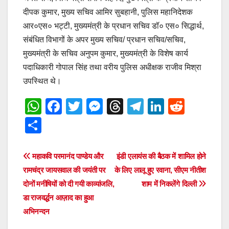
दीपक कुमार, मुख्य सचिव आमिर सुबहानी, पुलिस महानिदेशक
आर०एस० भट्टी, मुख्यमंत्री के प्रधान सचिव डॉ० एस० सिद्धार्थ,
संबंधित विभागों के अपर मुख्य सचिव/ प्रधान सचिव/सचिव,
मुख्यमंत्री के सचिव अनुपम कुमार, मुख्यमंत्री के विशेष कार्य
पदाधिकारी गोपाल सिंह तथा वरीय पुलिस अधीक्षक राजीव मिश्रा
उपस्थित थे।
W
F
T
M
T
T
Li
R
h
a
wi
e
hr
el
n
e
S
at
c
tt
ss
e
e
k
d
h
s
e
er
e
a
gr
e
di
ar
Post
महाकवि परमानंद पाण्डेय और
इंडी एलायंस की बैठक में शामिल होने
A
b
n
d
a
dI
t
e
रामचंद्र जायसवाल की जयंती पर
के लिए लालू हुए रवाना, सीएम नीतीश
navigation
p
o
g
s
m
n
दोनों मनीषियों को दी गयी काव्यांजलि,
शाम में निकलेंगे दिल्ली
डा राजवर्द्धन आज़ाद का हुआ
p
o
er
अभिनन्दन
k