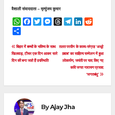
वैशाली संवाददाता – मृत्युंजय कुमार
W
F
T
M
T
T
Li
R
h
a
wi
e
hr
el
n
e
S
at
c
tt
ss
e
e
k
d
h
s
e
er
e
a
gr
e
di
ar
Post
बिहार में बच्चों के भविष्य के साथ
तलत परवीन के काव्य-संग्रह ‘अधूरे
A
b
n
d
a
dI
t
e
खिलवाड़, टीचर एक दिन आकर सारे
ख़्वाब’ का साहित्य सम्मेलन में हुआ
navigation
p
o
g
s
m
n
दिन की बना जाते हैं उपस्थिति
लोकार्पण, जयंती पर याद किए गए
कवि जगत नारायण प्रसाद
p
o
er
‘जगतबंधु’
k
By
Ajay Jha