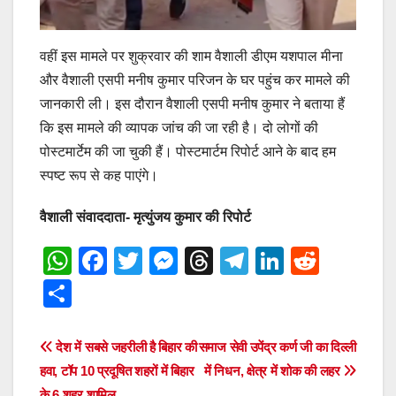
वहीं इस मामले पर शुक्रवार की शाम वैशाली डीएम यशपाल मीना
और वैशाली एसपी मनीष कुमार परिजन के घर पहुंच कर मामले की
जानकारी ली। इस दौरान वैशाली एसपी मनीष कुमार ने बताया हैं
कि इस मामले की व्यापक जांच की जा रही है। दो लोगों की
पोस्टमार्टेम की जा चुकी हैं। पोस्टमार्टम रिपोर्ट आने के बाद हम
स्पष्ट रूप से कह पाएंगे।
वैशाली संवाददाता- मृत्युंजय कुमार की रिपोर्ट
W
F
T
M
T
T
Li
R
h
a
wi
e
hr
el
n
e
S
at
c
tt
ss
e
e
k
d
h
s
e
er
e
a
gr
e
di
ar
Post
देश में सबसे जहरीली है बिहार की
समाज सेवी उपेंद्र कर्ण जी का दिल्ली
A
b
n
d
a
dI
t
e
हवा, टॉप 10 प्रदूषित शहरों में बिहार
में निधन, क्षेत्र में शोक की लहर
navigation
के 6 शहर शामिल