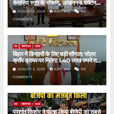
केसरिया स्तूप के संरक्षण, उत्खनन व पर्यटन
विकास के लिए बनेगी व्यापक कार्ययोजना
AUGUST 4, 2026
AJAY JHA
NO
COMMENTS
देश
पॉलिटिक्स
प्रदेश
बिहार में किसानों के लिए बड़ी सौगात: सोलर
क्रॉप ड्रायर पर मिलेगा 1.40 लाख रुपये तक
का अनुदान
AUGUST 3, 2026
AJAY JHA
NO
COMMENTS
देश
पॉलिटिक्स
प्रदेश
प्रशांत किशोर ने फतह किया बीजेपी का सबसे