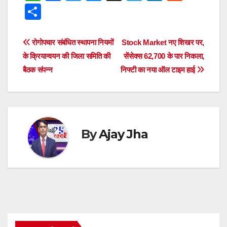
h
a
wi
e
hr
el
n
e
S
at
c
tt
ss
e
e
k
d
h
s
e
er
e
a
gr
e
di
ar
Post
रोगोपचार संबंधित स्थापना नियमों
Stock Market नए शिखर पर,
A
b
n
d
a
dI
t
e
के क्रियान्वयन की जिला समिति की
सेंसेक्स 62,700 के पार निकला,
navigation
p
o
g
s
m
n
बैठक संपन्न
निफ्टी का नया ऑल टाइम हाई
p
o
er
k
By
Ajay Jha