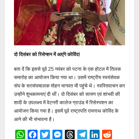
दो दिसंबर को रिसेप्‍शन में आएंगे कोविंद!
बता दें कि इससे पूर्व 25 नवंबर को पटना के एक होटल में तिलक
समारोह का आयोजन किया गया था। उसमें राष्‍ट्रीय स्‍वयंसेवक
संघ के सरसंघचालक मोहन भागवत भी पहुंचे थे। स्‍वस्तिवाचन कर
उन्‍होंने शुभकामनाएं दी थीं। दो दिसंबर को सायण एवं शांभवी की
शादी के उपलक्ष्‍य में वेटनरी कालेज ग्राउंड में रिसेस्‍पशन का
आयोजन किया गया है। इसमें पूर्व राष्‍ट्रपति रामनाथ कोविंद के
आने की भी संभावना है।
W
F
T
M
T
T
Li
R