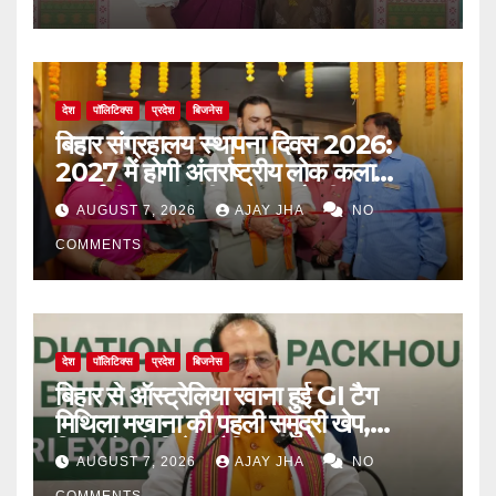
देश
पॉलिटिक्स
प्रदेश
बिजनेस
बिहार संग्रहालय स्थापना दिवस 2026:
2027 में होगी अंतर्राष्ट्रीय लोक कला
प्रदर्शनी, मुख्यमंत्री सम्राट चौधरी का बड़ा
AUGUST 7, 2026
AJAY JHA
NO
ऐलान
COMMENTS
देश
पॉलिटिक्स
प्रदेश
बिजनेस
बिहार से ऑस्ट्रेलिया रवाना हुई GI टैग
मिथिला मखाना की पहली समुद्री खेप,
किसानों को मिलेगा वैश्विक बाजार
AUGUST 7, 2026
AJAY JHA
NO