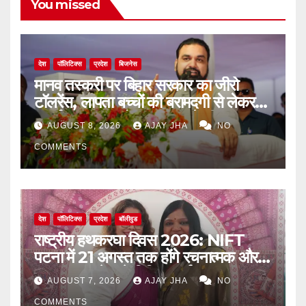
You missed
देश
पॉलिटिक्स
प्रदेश
बिजनेस
मानव तस्करी पर बिहार सरकार का जीरो
टॉलरेंस, लापता बच्चों की बरामदगी से लेकर
पुनर्वास तक पर जोर: सम्राट चौधरी
AUGUST 8, 2026
AJAY JHA
NO
COMMENTS
देश
पॉलिटिक्स
प्रदेश
बॉलीवुड
राष्ट्रीय हथकरघा दिवस 2026: NIFT
पटना में 21 अगस्त तक होंगे रचनात्मक और
जागरूकता से जुड़े विविध कार्यक्रम
AUGUST 7, 2026
AJAY JHA
NO
COMMENTS