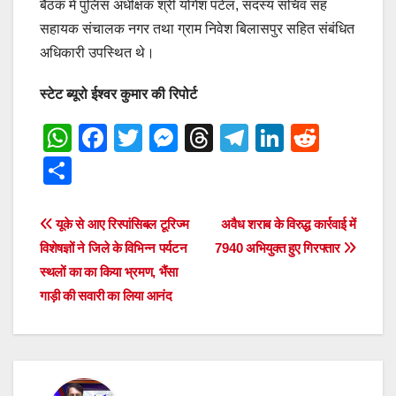
बैठक में पुलिस अधीक्षक श्री योगेश पटेल, सदस्य सचिव सह
सहायक संचालक नगर तथा ग्राम निवेश बिलासपुर सहित संबंधित
अधिकारी उपस्थित थे।
स्टेट ब्यूरो ईश्वर कुमार की रिपोर्ट
W
F
T
M
T
T
Li
R
h
a
wi
e
hr
el
n
e
S
at
c
tt
ss
e
e
k
d
h
s
e
er
e
a
gr
e
di
ar
Post
यूके से आए रिस्पांसिबल टूरिज्म
अवैध शराब के विरुद्ध कार्रवाई में
A
b
n
d
a
dI
t
e
विशेषज्ञों ने जिले के विभिन्न पर्यटन
7940 अभियुक्त हुए गिरफ्तार
navigation
p
o
g
s
m
n
स्थलों का का किया भ्रमण, भैंसा
गाड़ी की सवारी का लिया आनंद
p
o
er
k