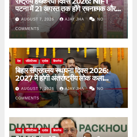
राष्ट्रीय हथकरघा दिवस 2026: NIFT
पटना में 21 अगस्त तक होंगे रचनात्मक और
जागरूकता से जुड़े विविध कार्यक्रम
AUGUST 7, 2026
AJAY JHA
NO
COMMENTS
देश
पॉलिटिक्स
प्रदेश
बिजनेस
बिहार संग्रहालय स्थापना दिवस 2026:
2027 में होगी अंतर्राष्ट्रीय लोक कला
प्रदर्शनी, मुख्यमंत्री सम्राट चौधरी का बड़ा
AUGUST 7, 2026
AJAY JHA
NO
ऐलान
COMMENTS
देश
पॉलिटिक्स
प्रदेश
बिजनेस