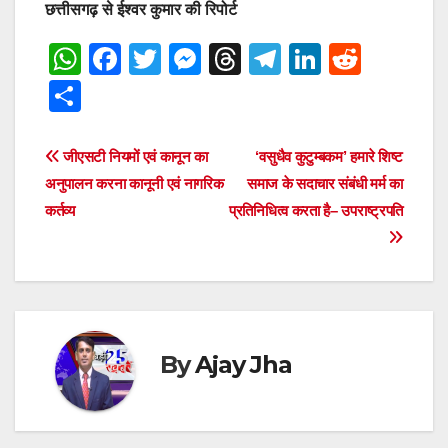
छत्तीसगढ़ से ईश्वर कुमार की रिपोर्ट
W
F
T
M
T
T
Li
R
h
a
wi
e
hr
el
n
e
S
at
c
tt
ss
e
e
k
d
h
s
e
er
e
a
gr
e
di
ar
Post
जीएसटी नियमों एवं कानून का
‘वसुधैव कुटुम्बकम’ हमारे शिष्ट
A
b
n
d
a
dI
t
e
अनुपालन करना कानूनी एवं नागरिक
समाज के सदाचार संबंधी मर्म का
navigation
p
o
g
s
m
n
कर्तव्य
प्रतिनिधित्व करता है– उपराष्ट्रपति
p
o
er
k
By
Ajay Jha