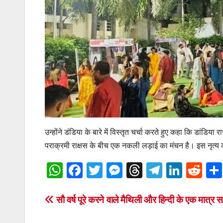
उन्होंने डंडिया के बारे में विस्तृत चर्चा करते हुए कहा कि डांडिया रा
पराक्रमी राक्षस के बीच एक नकली लड़ाई का मंचन है। इस नृत्य का त
W
F
T
M
T
T
Li
R
h
a
wi
e
hr
el
n
e
at
c
tt
ss
e
e
k
d
Post
सौ वर्ष पूरे करने वाले मैथिली और हिन्दी के एक मात्र सा
s
e
er
e
a
gr
e
di