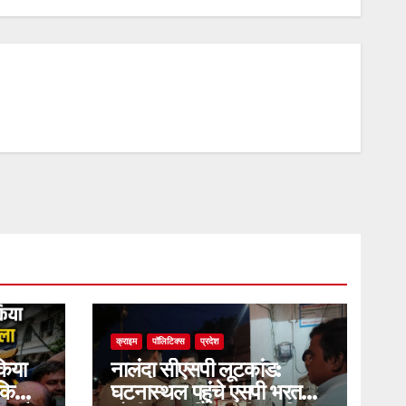
क्राइम
पॉलिटिक्स
प्रदेश
किया
नालंदा सीएसपी लूटकांड:
किला,
घटनास्थल पहुंचे एसपी भरत