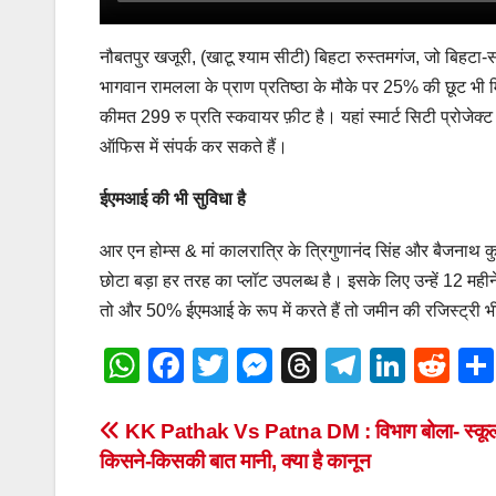
नौबतपुर खजूरी, (खाटू श्याम सीटी) बिहटा रुस्तमगंज, जो बिहटा-स
भागवान रामलला के प्राण प्रतिष्ठा के मौके पर 25% की छूट भी मि
कीमत 299 रु प्रति स्कवायर फ़ीट है। यहां स्मार्ट सिटी प्रोजेक्
ऑफिस में संपर्क कर सकते हैं।
ईएमआई की भी सुविधा है
आर एन होम्स & मां कालरात्रि के त्रिगुणानंद सिंह और बैजनाथ क
छोटा बड़ा हर तरह का प्लॉट उपलब्ध है। इसके लिए उन्हें 12 महीन
तो और 50% ईएमआई के रूप में करते हैं तो जमीन की रजिस्ट्री भ
W
F
T
M
T
T
Li
R
h
a
wi
e
hr
el
n
e
at
c
tt
ss
e
e
k
d
Post
KK Pathak Vs Patna DM : विभाग बोला- स्कूल खो
किसने-किसकी बात मानी, क्या है कानून
s
e
er
e
a
gr
e
di
navigation