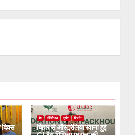
देश
पॉलिटिक्स
प्रदेश
बिजनेस
ा दिवस
बिहार से ऑस्ट्रेलिया रवाना हुई
GI टैग मिथिला मखाना की