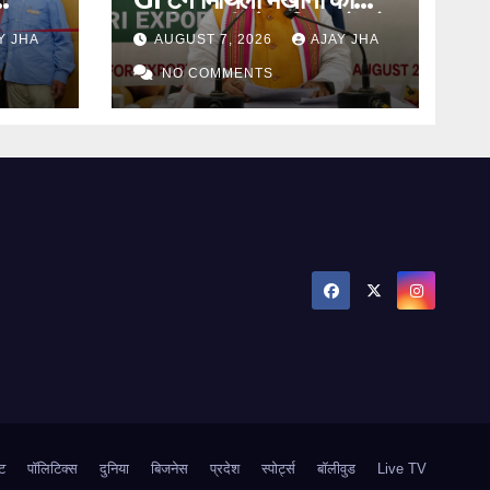
पहली समुद्री खेप, किसानों को
Y JHA
AUGUST 7, 2026
AJAY JHA
राट
मिलेगा वैश्विक बाजार
NO COMMENTS
ट
पॉलिटिक्स
दुनिया
बिजनेस
प्रदेश
स्पोर्ट्स
बॉलीवुड
Live TV