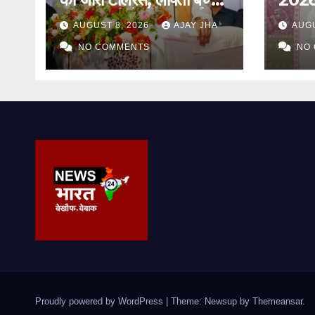
की बरामदगी से लेकर पुनर्वास
अगस्त
AUGUST 8, 2026
AJAY JHA
AUGU
तक पर जोर: सम्राट चौधरी
जागरूक
NO COMMENTS
कार्यक
NO
Proudly powered by WordPress
|
Theme: Newsup by
Themeansar
.