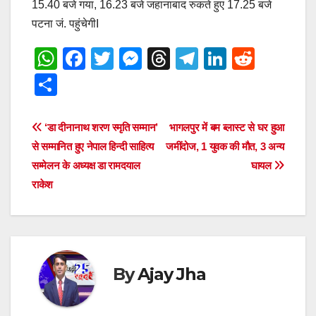
15.40 बजे गया, 16.23 बजे जहानाबाद रुकते हुए 17.25 बजे
पटना जं. पहुंचेगीI
W
F
T
M
T
T
Li
R
h
a
wi
e
hr
el
n
e
S
at
c
tt
ss
e
e
k
d
h
s
e
er
e
a
gr
e
di
ar
Post
‘डा दीनानाथ शरण स्मृति सम्मान’
भागलपुर में बम ब्लास्ट से घर हुआ
A
b
n
d
a
dI
t
e
से सम्मानित हुए नेपाल हिन्दी साहित्य
जमींदोज, 1 युवक की मौत, 3 अन्य
navigation
p
o
g
s
m
n
सम्मेलन के अध्यक्ष डा रामदयाल
घायल
राकेश
p
o
er
k
By
Ajay Jha