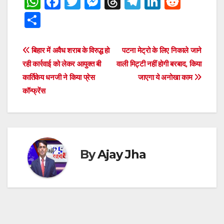
W
F
T
M
T
T
Li
R
h
a
wi
e
hr
el
n
e
S
at
c
tt
ss
e
e
k
d
h
s
e
er
e
a
gr
e
di
ar
Post
बिहार में अवैध शराब के विरुद्ध हो
पटना मेट्रो के लिए निकाले जाने
A
b
n
d
a
dI
t
e
रही कार्रवाई को लेकर आयुक्त बी
वाली मिट्टी नहीं होगी बरबाद, किया
navigation
p
o
g
s
m
n
कार्तिकेय धनजी ने किया प्रेस
जाएगा ये अनोखा काम
कॉन्फ्रेंस
p
o
er
k
By
Ajay Jha