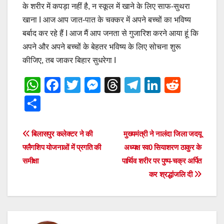
के शरीर में कपड़ा नहीं है, न स्कूल में खाने के लिए साफ-सुथरा
खाना I आज आप जात-पात के चक्कर में अपने बच्चों का भविष्य
बर्बाद कर रहे हैं I आज मैं आप जनता से गुजारिश करने आया हूं कि
अपने और अपने बच्चों के बेहतर भविष्य के लिए सोचना शुरू
कीजिए, तब जाकर बिहार सुधरेगा I
W
F
T
M
T
T
Li
R
h
a
wi
e
hr
el
n
e
S
at
c
tt
ss
e
e
k
d
h
s
e
er
e
a
gr
e
di
ar
Post
बिलासपुर कलेक्टर ने की
मुख्यमंत्री ने नालंदा जिला जदयू
A
b
n
d
a
dI
t
e
फ्लैगशिप योजनाओं में प्रगति की
अध्यक्ष स्व0 सियाशरण ठाकुर के
navigation
p
o
g
s
m
n
समीक्षा
पार्थिव शरीर पर पुष्प-चक्र अर्पित
कर श्रद्धांजलि दी
p
o
er
k