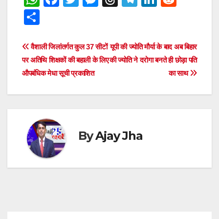
h
a
wi
e
hr
el
n
e
S
at
c
tt
ss
e
e
k
d
h
s
e
er
e
a
gr
e
di
ar
Post
वैशाली जिलांतर्गत कुल 37 सीटों
यूपी की ज्योति मौर्या के बाद अब बिहार
A
b
n
d
a
dI
t
e
पर अतिथि शिक्षकों की बहाली के लिए
की ज्योति ने दरोगा बनते ही छोड़ा पति
navigation
p
o
g
s
m
n
औपबंधिक मेधा सूची प्रकाशित
का साथ
p
o
er
k
By
Ajay Jha