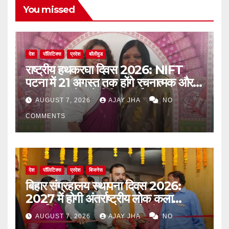
You missed
देश
पॉलिटिक्स
प्रदेश
बॉलीवुड
राष्ट्रीय हथकरघा दिवस 2026: NIFT
पटना में 21 अगस्त तक होंगे रचनात्मक और
जागरूकता से जुड़े विविध कार्यक्रम
AUGUST 7, 2026
AJAY JHA
NO
COMMENTS
देश
पॉलिटिक्स
प्रदेश
बिजनेस
बिहार संग्रहालय स्थापना दिवस 2026:
2027 में होगी अंतर्राष्ट्रीय लोक कला
प्रदर्शनी, मुख्यमंत्री सम्राट चौधरी का बड़ा
AUGUST 7, 2026
AJAY JHA
NO
ऐलान