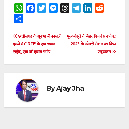
W
F
T
M
T
T
Li
R
h
a
wi
e
hr
el
n
e
S
at
c
tt
ss
e
e
k
d
h
s
e
er
e
a
gr
e
di
ar
Post
छत्तीसगढ़ के सुकमा में नक्सली
मुख्यमंत्री ने बिहार बिजनेस कनेक्ट
A
b
n
d
a
dI
t
e
हमले में CRPF के एक जवान
2023 के प्लेनरी सेशन का किया
navigation
p
o
g
s
m
n
शहीद, एक की हालत गंभीर
उद्घाटन
p
o
er
k
By
Ajay Jha