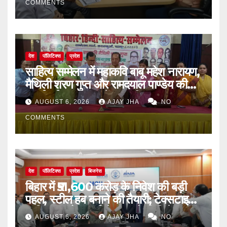
COMMENTS
देश
पॉलिटिक्स
प्रदेश
साहित्य सम्मेलन में महाकवि बाबू महेश नारायण,
मैथिली शरण गुप्त और रामदयाल पाण्डेय की
मनाई गई जयंती, 72वें जन्म-दिवस पर
AUGUST 6, 2026
AJAY JHA
NO
बिन्देश्वर गुप्ता हुए सम्मानित
COMMENTS
देश
पॉलिटिक्स
प्रदेश
बिजनेस
बिहार में ₹51,600 करोड़ के निवेश की बड़ी
पहल, स्टील हब बनाने की तैयारी; टेक्सटाइल,
न्यूक्लियर और फार्मा सेक्टर को भी मिलेगा
AUGUST 6, 2026
AJAY JHA
NO
बढ़ावा