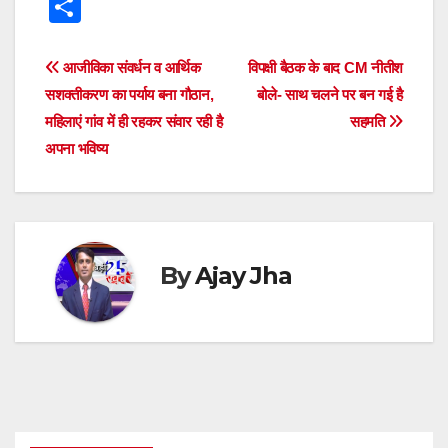
h
a
wi
e
hr
el
n
e
S
at
c
tt
ss
e
e
k
d
h
s
e
er
e
a
gr
e
di
ar
Post
आजीविका संवर्धन व आर्थिक
विपक्षी बैठक के बाद CM नीतीश
A
b
n
d
a
dI
t
e
सशक्तीकरण का पर्याय बना गौठान,
बोले- साथ चलने पर बन गई है
navigation
p
o
g
s
m
n
महिलाएं गांव में ही रहकर संवार रही है
सहमति
अपना भविष्य
p
o
er
k
By
Ajay Jha