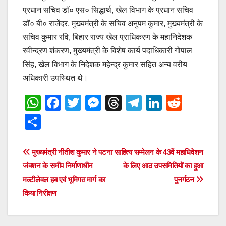
प्रधान सचिव डॉ० एस० सिद्धार्थ, खेल विभाग के प्रधान सचिव
डॉ० बी० राजेंदर, मुख्यमंत्री के सचिव अनुपम कुमार, मुख्यमंत्री के
सचिव कुमार रवि, बिहार राज्य खेल प्राधिकरण के महानिदेशक
रवीन्द्रण शंकरण, मुख्यमंत्री के विशेष कार्य पदाधिकारी गोपाल
सिंह, खेल विभाग के निदेशक महेन्द्र कुमार सहित अन्य वरीय
अधिकारी उपस्थित थे।
W
F
T
M
T
T
Li
R
h
a
wi
e
hr
el
n
e
S
at
c
tt
ss
e
e
k
d
h
s
e
er
e
a
gr
e
di
ar
Post
मुख्यमंत्री नीतीश कुमार ने पटना
साहित्य सम्मेलन के 43वें महाधिवेशन
A
b
n
d
a
dI
t
e
जंक्शन के समीप निर्माणाधीन
के लिए आठ उपसमितियों का हुआ
navigation
p
o
g
s
m
n
मल्टीलेवल हब एवं भूमिगत मार्ग का
पुनर्गठन
किया निरीक्षण
p
o
er
k