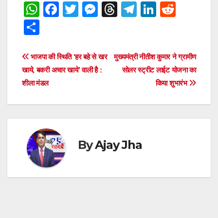
W
F
T
M
T
T
Li
R
h
a
wi
e
hr
el
n
e
S
at
c
tt
ss
e
e
k
d
h
s
e
er
e
a
gr
e
di
ar
Post
भाजपा की स्थिति ‘हर बहे से खर
मुख्यमंत्री नीतीश कुमार ने ग्रामीण
A
b
n
d
a
dI
t
e
खाये, बकरी अचार खाये’ वाली है :
सोलर स्ट्रीट लाईट योजना का
navigation
p
o
g
s
m
n
शीला मंडल
किया शुभारंभ
p
o
er
k
By
Ajay Jha