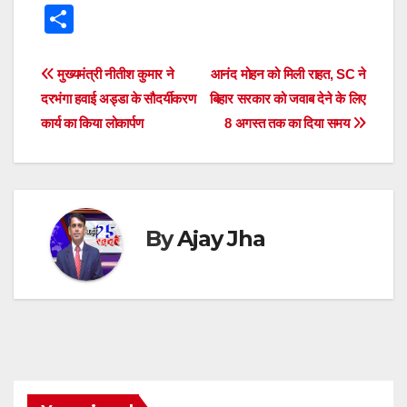
h
a
wi
e
hr
el
n
e
S
at
c
tt
ss
e
e
k
d
h
s
e
er
e
a
gr
e
di
ar
Post
मुख्यमंत्री नीतीश कुमार ने
आनंद मोहन को मिली राहत, SC ने
A
b
n
d
a
dI
t
e
दरभंगा हवाई अड्डा के सौदर्यीकरण
बिहार सरकार को जवाब देने के लिए
navigation
p
o
g
s
m
n
कार्य का किया लोकार्पण
8 अगस्त तक का दिया समय
p
o
er
k
By
Ajay Jha