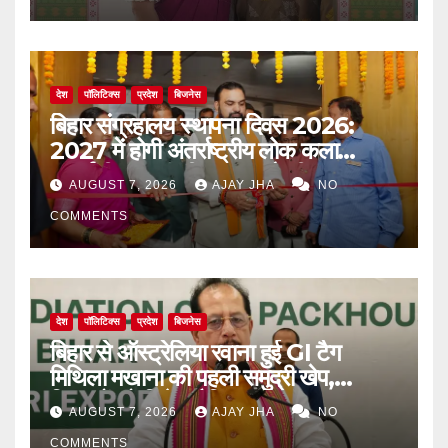
देश
पॉलिटिक्स
प्रदेश
बिजनेस
बिहार संग्रहालय स्थापना दिवस 2026:
2027 में होगी अंतर्राष्ट्रीय लोक कला
प्रदर्शनी, मुख्यमंत्री सम्राट चौधरी का बड़ा
AUGUST 7, 2026
AJAY JHA
NO
ऐलान
COMMENTS
देश
पॉलिटिक्स
प्रदेश
बिजनेस
बिहार से ऑस्ट्रेलिया रवाना हुई GI टैग
मिथिला मखाना की पहली समुद्री खेप,
किसानों को मिलेगा वैश्विक बाजार
AUGUST 7, 2026
AJAY JHA
NO
COMMENTS