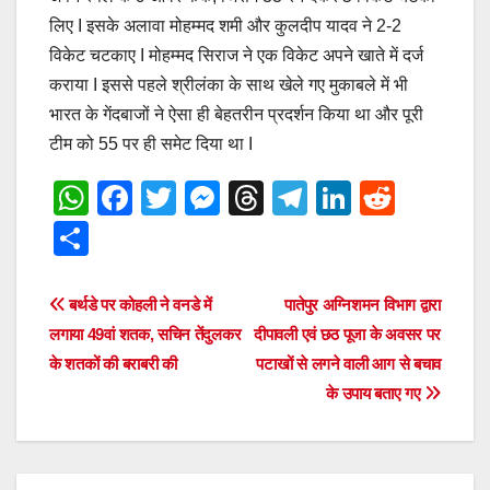
लिए I इसके अलावा मोहम्मद शमी और कुलदीप यादव ने 2-2
विकेट चटकाए I मोहम्मद सिराज ने एक विकेट अपने खाते में दर्ज
कराया I इससे पहले श्रीलंका के साथ खेले गए मुकाबले में भी
भारत के गेंदबाजों ने ऐसा ही बेहतरीन प्रदर्शन किया था और पूरी
टीम को 55 पर ही समेट दिया था I
W
F
T
M
T
T
Li
R
h
a
wi
e
hr
el
n
e
S
at
c
tt
ss
e
e
k
d
h
s
e
er
e
a
gr
e
di
ar
Post
बर्थडे पर कोहली ने वनडे में
पातेपुर अग्निशमन विभाग द्वारा
A
b
n
d
a
dI
t
e
लगाया 49वां शतक, सचिन तेंदुलकर
दीपावली एवं छठ पूजा के अवसर पर
navigation
p
o
g
s
m
n
के शतकों की बराबरी की
पटाखों से लगने वाली आग से बचाव
के उपाय बताए गए
p
o
er
k