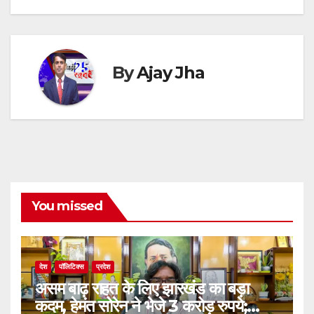
By
Ajay Jha
You missed
देश
पॉलिटिक्स
प्रदेश
असम बाढ़ राहत के लिए झारखंड का बड़ा
कदम, हेमंत सोरेन ने भेजे 3 करोड़ रुपये;