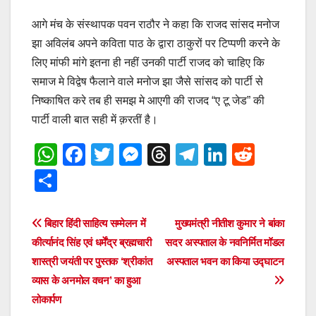
आगे मंच के संस्थापक पवन राठौर ने कहा कि राजद सांसद मनोज
झा अविलंब अपने कविता पाठ के द्वारा ठाकुरों पर टिप्पणी करने के
लिए मांफी मांगे इतना ही नहीं उनकी पार्टी राजद को चाहिए कि
समाज मे विद्वेष फैलाने वाले मनोज झा जैसे सांसद को पार्टी से
निष्काषित करे तब ही समझ मे आएगी की राजद “ए टू जेड” की
पार्टी वाली बात सही में क़रतीं है।
W
F
T
M
T
T
Li
R
h
a
wi
e
hr
el
n
e
S
at
c
tt
ss
e
e
k
d
h
s
e
er
e
a
gr
e
di
ar
Post
बिहार हिंदी साहित्य सम्मेलन में
मुख्यमंत्री नीतीश कुमार ने बांका
A
b
n
d
a
dI
t
e
कीर्त्यानंद सिंह एवं धर्मेंद्र ब्रह्मचारी
सदर अस्पताल के नवनिर्मित मॉडल
navigation
p
o
g
s
m
n
शास्त्री जयंती पर पुस्तक ‘श्रीकांत
अस्पताल भवन का किया उद्घाटन
व्यास के अनमोल वचन’ का हुआ
p
o
er
लोकार्पण
k