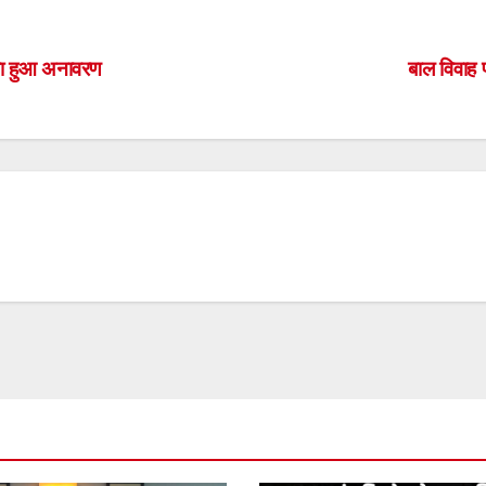
S
h
ar
 का हुआ अनावरण
बाल विवाह
e