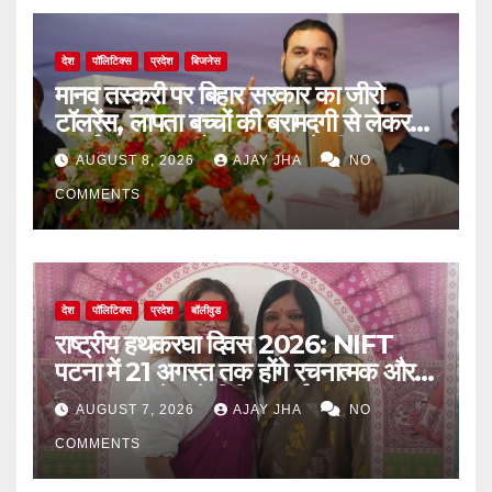
देश
पॉलिटिक्स
प्रदेश
बिजनेस
मानव तस्करी पर बिहार सरकार का जीरो
टॉलरेंस, लापता बच्चों की बरामदगी से लेकर
पुनर्वास तक पर जोर: सम्राट चौधरी
AUGUST 8, 2026
AJAY JHA
NO
COMMENTS
देश
पॉलिटिक्स
प्रदेश
बॉलीवुड
राष्ट्रीय हथकरघा दिवस 2026: NIFT
पटना में 21 अगस्त तक होंगे रचनात्मक और
जागरूकता से जुड़े विविध कार्यक्रम
AUGUST 7, 2026
AJAY JHA
NO
COMMENTS