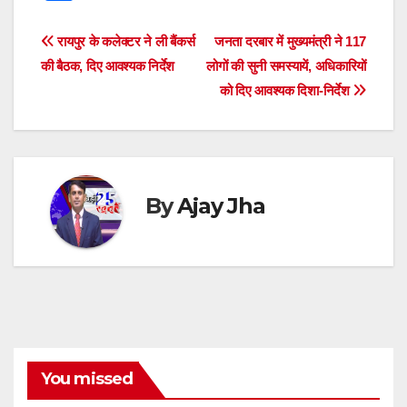
at
c
tt
ss
e
e
k
d
h
s
e
er
e
a
gr
e
di
ar
Post
रायपुर के कलेक्टर ने ली बैंकर्स
जनता दरबार में मुख्यमंत्री ने 117
A
b
n
d
a
dI
t
e
की बैठक, दिए आवश्यक निर्देश
लोगों की सुनी समस्यायें, अधिकारियों
navigation
p
o
g
s
m
n
को दिए आवश्यक दिशा-निर्देश
p
o
er
k
By
Ajay Jha
You missed