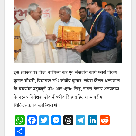
इस अवसर पर वित्त, वाणिज्य कर एवं संसदीय कार्य मंत्री विजय
कुमार चौधरी, विधायक डॉ0 संजीव कुमार, सवेरा कैंसर अस्पताल
के चेयरमैन पद्मश्री डॉ० आर०एन० सिंह, सवेरा कैंसर अस्पताल
के प्रबंध निदेशक डॉ० बी०पी० सिंह सहित अन्य वरीय
चिकित्सकगण उपस्थित थे।
W
F
T
M
T
T
Li
R
h
a
wi
e
hr
el
n
e
S