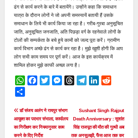
ढंग से कार्य करने के बारे में बतायेंगे। उन्होंने कहा कि समाधान
यात्रा के दौरान लोगों ने जो अपनी समस्यायें बतायी हैं उसके
समाधान के लिये भी कार्य किया जा रहा है। गरीब-गुरबा अनुसूचित
जाति, अनुसूचित जनजाति, अति पिछड़ा वर्ग के रहनेवाले लोगों के
टोलों की सम्पर्कता के बचे हुये कामों को जल्द पूरा करें। ग्रामीण
कार्य विभाग अच्छे ढंग से कार्य कर रहा है। मुझे खुशी होगी कि आप
लोग सभी काम समय पर पूर्ण करें। आज के इस कार्यक्रम में
शामिल होकर मुझे काफी अच्छा लगा है।
W
F
T
M
T
T
Li
R
h
a
wi
e
hr
el
n
e
S
at
c
tt
ss
e
e
k
d
h
s
e
er
e
a
gr
e
di
ar
Post
डॉ संजय अलंग ने रायपुर संभाग
Sushant Singh Rajput
A
b
n
d
a
dI
t
e
आयुक्त का पदभार संभाला, कार्यालय
Death Anniversary : सुशांत
navigation
p
o
g
s
m
n
का निरीक्षण कर नियमानुसार काम
सिंह राजपूत की मौत की गुत्थी अब
करने के दिए निर्देश
तक अनसुलझी, फैंस आज तक कर