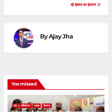
p
o
er
रहे इंसाफ का इंतजार
k
By
Ajay Jha
You missed
देश
पॉलिटिक्स
प्रदेश
बिजनेस