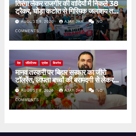
तिरंगा लेकर राजगीर की वादियों में निकले 38
ट्रैकर, घोड़ा कटोरा से गिरियक जलाशय तक
गूंजा देशभक्ति का संदेश
AUGUST 9, 2026
AJAY JHA
NO
COMMENTS
देश
पॉलिटिक्स
प्रदेश
बिजनेस
मानव तस्करी पर बिहार सरकार का जीरो
टॉलरेंस, लापता बच्चों की बरामदगी से लेकर
पुनर्वास तक पर जोर: सम्राट चौधरी
AUGUST 8, 2026
AJAY JHA
NO
COMMENTS