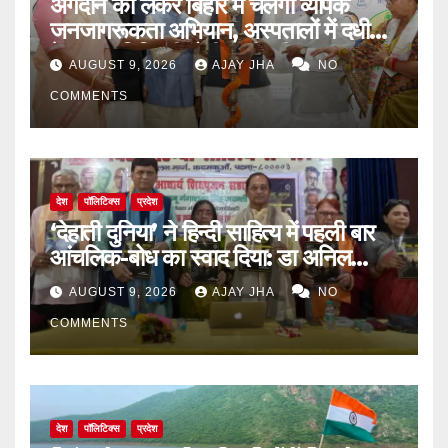
अंगदान को लेकर बिहार में चलेगा व्यापक
जनजागरूकता अभियान, अस्पतालों में दधीचि
देहदान समिति की होगी भागीदारी
AUGUST 9, 2026
AJAY JHA
NO
COMMENTS
देश
पॉलिटिक्स
प्रदेश
‘देहाती दुनिया’ ने हिन्दी साहित्य में पहली बार
आंचलिक-बोध का स्वाद दिया: डा अनिल
सुलभ
AUGUST 9, 2026
AJAY JHA
NO
COMMENTS
देश
पॉलिटिक्स
प्रदेश