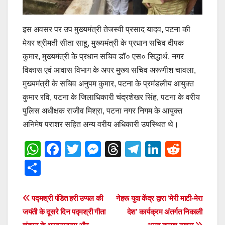
इस अवसर पर उप मुख्यमंत्री तेजस्वी प्रसाद यादव, पटना की
मेयर श्रीमती सीता साहू, मुख्यमंत्री के प्रधान सचिव दीपक
कुमार, मुख्यमंत्री के प्रधान सचिव डॉ० एस० सिद्धार्थ, नगर
विकास एवं आवास विभाग के अपर मुख्य सचिव अरूणीश चावला,
मुख्यमंत्री के सचिव अनुपम कुमार, पटना के प्रमंडलीय आयुक्त
कुमार रवि, पटना के जिलाधिकारी चंद्रशेखर सिंह, पटना के वरीय
पुलिस अधीक्षक राजीव मिश्रा, पटना नगर निगम के आयुक्त
अनिमेष पराशर सहित अन्य वरीय अधिकारी उपस्थित थे।
W
F
T
M
T
T
Li
R
h
a
wi
e
hr
el
n
e
S
at
c
tt
ss
e
e
k
d
h
s
e
er
e
a
gr
e
di
ar
Post
पद्मश्री पंडित हरी उप्पल की
नेहरू युवा केंद्र द्वारा ‘मेरी माटी-मेरा
A
b
n
d
a
dI
t
e
जयंती के दूसरे दिन पद्मश्री गीता
देश’ कार्यक्रम अंतर्गत निकाली
navigation