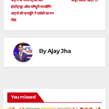
p
o
g
s
m
n
चंद्रन के भरतनाट्यम और
अमृत कलश यात्रा
इंस्टीट्यूट ऑफ मणिपुरी परफॉर्मिंग
p
o
er
आर्ट्स की प्रस्तुति ने दर्शकों का मन
k
मोहा
By
Ajay Jha
You missed