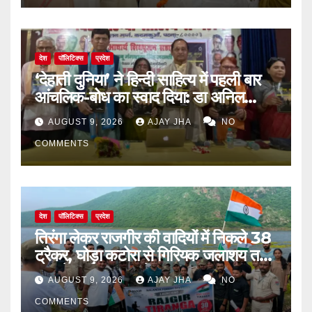
देश
पॉलिटिक्स
प्रदेश
‘देहाती दुनिया’ ने हिन्दी साहित्य में पहली बार
आंचलिक-बोध का स्वाद दिया: डा अनिल
सुलभ
AUGUST 9, 2026
AJAY JHA
NO
COMMENTS
देश
पॉलिटिक्स
प्रदेश
तिरंगा लेकर राजगीर की वादियों में निकले 38
ट्रैकर, घोड़ा कटोरा से गिरियक जलाशय तक
गूंजा देशभक्ति का संदेश
AUGUST 9, 2026
AJAY JHA
NO
COMMENTS