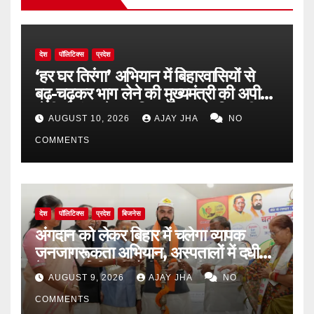
देश
पॉलिटिक्स
प्रदेश
‘हर घर तिरंगा’ अभियान में बिहारवासियों से
बढ़-चढ़कर भाग लेने की मुख्यमंत्री की अपील,
जेपी गोलंबर से कारगिल चौक तक निकली
AUGUST 10, 2026
AJAY JHA
NO
भव्य तिरंगा यात्रा
COMMENTS
देश
पॉलिटिक्स
प्रदेश
बिजनेस
अंगदान को लेकर बिहार में चलेगा व्यापक
जनजागरूकता अभियान, अस्पतालों में दधीचि
देहदान समिति की होगी भागीदारी
AUGUST 9, 2026
AJAY JHA
NO
COMMENTS