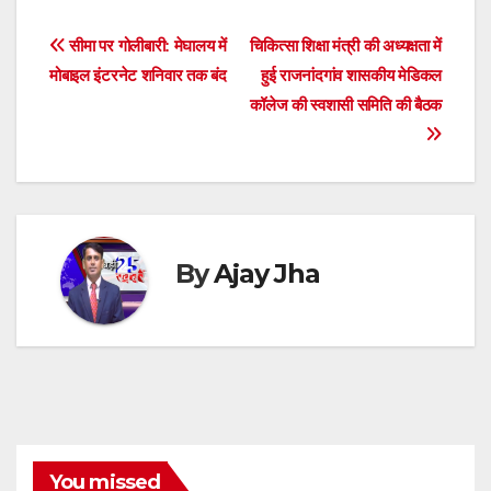
at
c
tt
ss
e
e
k
d
h
s
e
er
e
a
gr
e
di
ar
Post
सीमा पर गोलीबारी: मेघालय में
चिकित्सा शिक्षा मंत्री की अध्यक्षता में
A
b
n
d
a
dI
t
e
मोबाइल इंटरनेट शनिवार तक बंद
हुई राजनांदगांव शासकीय मेडिकल
navigation
p
o
g
s
m
n
कॉलेज की स्वशासी समिति की बैठक
p
o
er
k
By
Ajay Jha
You missed