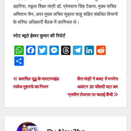
डहरिया, स्कूल शिक्षा मंत्री डॉ. प्रेमसाय सिंह टेकाम, मुख्य सचिव
अमिताभ जैन, अपर मुख्य सचिव सुब्रत साहू सहित संबंधित विभागों
के वरिष्ठ अधिकारी बैठक में उपस्थित थे।
स्टेट ब्यूरो ईश्वर कुमार की रिपोर्ट
W
F
T
M
T
T
Li
R
h
a
wi
e
hr
el
n
e
S
at
c
tt
ss
e
e
k
d
h
s
e
er
e
a
gr
e
di
ar
Post
कारगिल युद्ध के मास्टरमाइंड
वित्त मंत्री ने बजट में मनरेगा
A
b
n
d
a
dI
t
e
परवेज मुशरर्फ का निधन
आवंटन 30 फीसदी घटा कर
navigation
p
o
g
s
m
n
ग्रामीण रोजगार पर चलाई कैंची
p
o
er
k