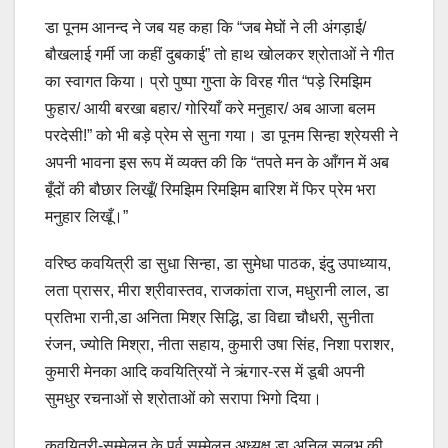
डा पूनम आनन्द ने जब यह कहा कि “जब मेघों ने ली अंगड़ाई/
बौखलाई गर्मी जा कहीं दुबकाई” तो हाथ खोलकर श्रोताओं ने गीत
का स्वागत किया। प्रो पुष्पा गुप्ता के विरह गीत “पड़े रिमझिम
फुहार/ आयी बरखा बहार/ गोरियाँ करे मनुहार/ अब आजा बलम
परदेसी!” को भी बड़े प्रेम से सुना गया। डा पूनम सिन्हा श्रेयसी ने
अपनी भावना इस रूप में व्यक्त की कि “तपते मन के आँगन में अब
बूँदों की बौछार लिखूँ/ रिमझिम रिमझिम बारिश में फिर प्रेम भरा
मनुहार लिखूँ।”
वरिष्ठ कवयित्री डा सुधा सिन्हा, डा सुमेधा पाठक, इंदु उपाध्याय,
लता प्रासर, मीरा श्रीवास्तव, राजकांता राज, मधुरानी लाल, डा
प्रतिभा रानी,डा अनिता मिश्र सिद्धि, डा विद्या चौधरी, सुनीता
रंजन, ज्योति मिश्रा, नीता सहाय, कुमारी उषा सिंह, निशा पराशर,
कुमारी मेनका आदि कवयित्रियों ने ऋंगार-रस में डूबी अपनी
सुमधुर रचनाओं से श्रोताओं को सरापा भिगो दिया।
कवयित्री-सम्मेलन के पूर्व सम्मेलन अध्यक्ष डा अनिल सुलभ की