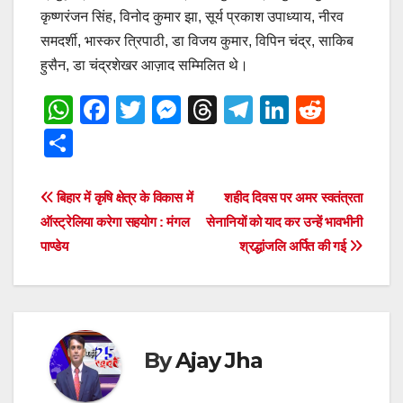
कृष्णरंजन सिंह, विनोद कुमार झा, सूर्य प्रकाश उपाध्याय, नीरव
समदर्शी, भास्कर त्रिपाठी, डा विजय कुमार, विपिन चंद्र, साकिब
हुसैन, डा चंद्रशेखर आज़ाद सम्मिलित थे।
W
F
T
M
T
T
Li
R
h
a
wi
e
hr
el
n
e
S
at
c
tt
ss
e
e
k
d
h
s
e
er
e
a
gr
e
di
ar
Post
बिहार में कृषि क्षेत्र के विकास में
शहीद दिवस पर अमर स्वतंत्रता
A
b
n
d
a
dI
t
e
ऑस्ट्रेलिया करेगा सहयोग : मंगल
सेनानियों को याद कर उन्हें भावभीनी
navigation
p
o
g
s
m
n
पाण्डेय
श्रद्धांजलि अर्पित की गई
p
o
er
k
By
Ajay Jha