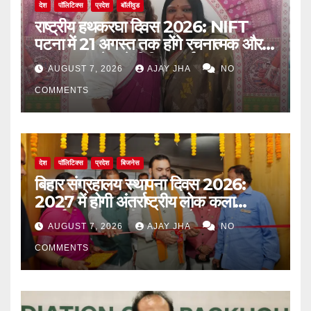
देश
पॉलिटिक्स
प्रदेश
बॉलीवुड
राष्ट्रीय हथकरघा दिवस 2026: NIFT
पटना में 21 अगस्त तक होंगे रचनात्मक और
जागरूकता से जुड़े विविध कार्यक्रम
AUGUST 7, 2026
AJAY JHA
NO
COMMENTS
देश
पॉलिटिक्स
प्रदेश
बिजनेस
बिहार संग्रहालय स्थापना दिवस 2026:
2027 में होगी अंतर्राष्ट्रीय लोक कला
प्रदर्शनी, मुख्यमंत्री सम्राट चौधरी का बड़ा
AUGUST 7, 2026
AJAY JHA
NO
ऐलान
COMMENTS