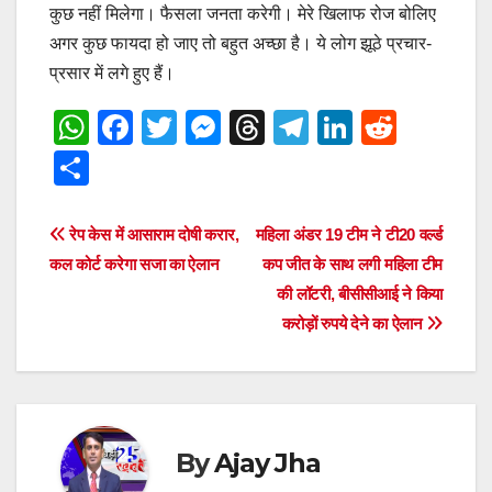
कुछ नहीं मिलेगा। फैसला जनता करेगी। मेरे खिलाफ रोज बोलिए
अगर कुछ फायदा हो जाए तो बहुत अच्छा है। ये लोग झूठे प्रचार-
प्रसार में लगे हुए हैं।
W
F
T
M
T
T
Li
R
h
a
wi
e
hr
el
n
e
S
at
c
tt
ss
e
e
k
d
h
s
e
er
e
a
gr
e
di
ar
Post
रेप केस में आसाराम दोषी करार,
महिला अंडर 19 टीम ने टी20 वर्ल्ड
A
b
n
d
a
dI
t
e
कल कोर्ट करेगा सजा का ऐलान
कप जीत के साथ लगी महिला टीम
navigation
p
o
g
s
m
n
की लॉटरी, बीसीसीआई ने किया
करोड़ों रुपये देने का ऐलान
p
o
er
k
By
Ajay Jha