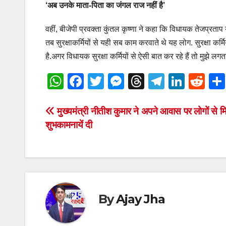
‘अब उनके माता-पिता का जंगल राज नहीं है’
वहीं, बीजेपी प्रवक्‍ता कुंतल कृष्णा ने कहा क‍ि विधायक तेजप्र
तब सुरक्षाकर्मियों से यही सब काम करवाते थे यह लोग. सुरक्षा कर
है.अगर विधायक सुरक्षा कर्मियों से ऐसी बात कर रहे हैं तो मुझे ल
W
F
T
M
T
T
Li
R
h
a
wi
e
hr
el
n
e
at
c
tt
ss
e
e
k
d
Post
मुख्यमंत्री नीतीश कुमार ने अपने आवास पर लोगों से 
शुभकामनायें दी
s
e
er
e
a
gr
e
di
navigation
A
b
n
d
a
dI
t
p
o
g
s
m
n
p
o
er
k
By
Ajay Jha