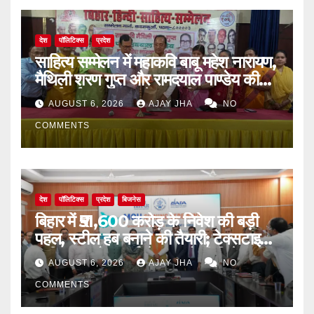
देश
पॉलिटिक्स
प्रदेश
साहित्य सम्मेलन में महाकवि बाबू महेश नारायण,
मैथिली शरण गुप्त और रामदयाल पाण्डेय की
मनाई गई जयंती, 72वें जन्म-दिवस पर
AUGUST 6, 2026
AJAY JHA
NO
बिन्देश्वर गुप्ता हुए सम्मानित
COMMENTS
देश
पॉलिटिक्स
प्रदेश
बिजनेस
बिहार में ₹51,600 करोड़ के निवेश की बड़ी
पहल, स्टील हब बनाने की तैयारी; टेक्सटाइल,
न्यूक्लियर और फार्मा सेक्टर को भी मिलेगा
AUGUST 6, 2026
AJAY JHA
NO
बढ़ावा
COMMENTS