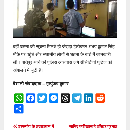
वहीं घटना की सूचना मिलते ही जंदाहा इंस्पेक्टर अभय कुमार सिंह
मौके पर पहुंचे और स्थानीय लोगों से घटना के बाड़े में जानकारी
ली। पातेपुर थाने की पुलिस आसपास लगे सीसीटीवी फुटेज को
खंगालने में जुटी है।
वैशाली संवाददाता – मृत्युंजय कुमार
W
F
T
M
T
T
Li
R
h
a
wi
e
hr
el
n
e
S
at
c
tt
ss
e
e
k
d
h
s
e
er
e
a
gr
e
di
ar
Post
इस्सयोग के तत्त्वावधान में
जानिए क्यों खास है डॉक्टर प्रभात