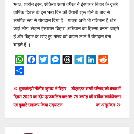
भगत, शारीन इरम, अंकिता आर्या वगैरह ने इंस्पायर बिहार के दूसरे
वार्षिक दिवस के इस भव्य दिन की तैयारी शुरू होने के बाद से
समर्पित रूप से योगदान दिया है। यात्रा अभी भी गतिमान है और
जहां लोग ‘लेट्स इंस्पायर बिहार’ अभियान का हिस्सा बनना चाहते
हैं और बिहार के खोए हुए गौरव को वापस लाने में योगदान देना
चाहते हैं ।
W
F
T
M
T
T
Li
R
h
a
wi
e
hr
el
n
e
S
at
c
tt
ss
e
e
k
d
h
s
e
er
e
a
gr
e
di
ar
Post
मुख्यमंत्री नीतीश कुमार ने बिहार
डीएमएफ शासी परिषद की बैठक में
A
b
n
d
a
dI
t
e
दिवस 2023 का दीप प्रज्ज्वलित कर
95.75 करोड़ की वार्षिक कार्ययोजना
navigation
p
o
g
s
m
n
एवं गुब्बारे उड़ाकर किया उद्घाटन
का अनुमोदन
p
o
er
k