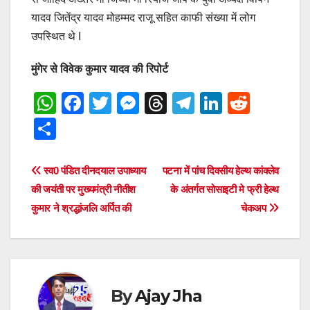
यादव जितेंद्र यादव मोहम्मद राजू सहित काफी संख्या में लोग
उपस्थित थे I
मुंगेर से विवेक कुमार यादव की रिपोर्ट
W
F
T
M
T
T
Li
R
h
a
wi
e
hr
el
n
e
S
at
c
tt
ss
e
e
k
d
h
s
e
er
e
a
gr
e
di
ar
Post
स्व0 पंडित दीनदयाल उपाध्याय
पटना में पांच दिवसीय हेल्थ कांक्लेव
A
b
n
d
a
dI
t
e
की जयंती पर मुख्यमंत्री नीतीश
के अंतर्गत सोसाइटी मे फ्री हेल्थ
navigation
p
o
g
s
m
n
कुमार ने श्रद्धांजलि अर्पित की
चेकअप
p
o
er
k
By
Ajay Jha