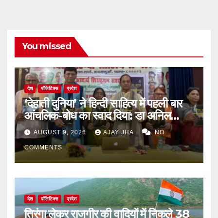
You missed
देश
पॉलिटिक्स
प्रदेश
‘देहाती दुनिया’ ने हिन्दी साहित्य में पहली बार
आंचलिक-बोध का स्वाद दिया: डा अनिल
सुलभ
AUGUST 9, 2026
AJAY JHA
NO
COMMENTS
देश
पॉलिटिक्स
प्रदेश
तिरंगा लेकर राजगीर की वादियों में निकले 38