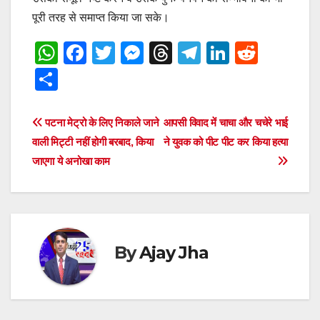
पूरी तरह से समाप्त किया जा सके।
W
F
T
M
T
T
Li
R
h
a
wi
e
hr
el
n
e
S
at
c
tt
ss
e
e
k
d
h
s
e
er
e
a
gr
e
di
ar
Post
पटना मेट्रो के लिए निकाले जाने
आपसी विवाद में चाचा और चचेरे भाई
A
b
n
d
a
dI
t
e
वाली मिट्टी नहीं होगी बरबाद, किया
ने युवक को पीट पीट कर किया हत्या
navigation
p
o
g
s
m
n
जाएगा ये अनोखा काम
p
o
er
k
By
Ajay Jha