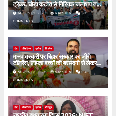
ट्रैकर, घोड़ा कटोरा से गिरियक जलाशय तक
गूंजा देशभक्ति का संदेश
AUGUST 9, 2026
AJAY JHA
NO
COMMENTS
देश
पॉलिटिक्स
प्रदेश
बिजनेस
मानव तस्करी पर बिहार सरकार का जीरो
टॉलरेंस, लापता बच्चों की बरामदगी से लेकर
पुनर्वास तक पर जोर: सम्राट चौधरी
AUGUST 8, 2026
AJAY JHA
NO
COMMENTS
देश
पॉलिटिक्स
प्रदेश
बॉलीवुड
राष्ट्रीय हथकरघा दिवस 2026: NIFT