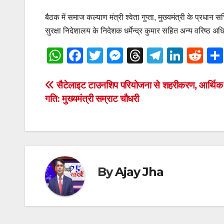
बैठक में समाज कल्याण मंत्री श्वेता गुप्ता, मुख्यमंत्री के प्र
सुरक्षा निदेशालय के निदेशक धर्मेन्द्र कुमार सहित अन्य वरिष्ठ 
W
F
T
M
T
T
Li
R
h
a
wi
e
hr
el
n
e
at
c
tt
ss
e
e
k
d
Post
सैटेलाइट टाउनशिप परियोजना से शहरीकरण, आर्थिक
गति: मुख्यमंत्री सम्राट चौधरी
s
e
er
e
a
gr
e
di
navigation
A
b
n
d
a
dI
t
p
o
g
s
m
n
p
o
er
k
By
Ajay Jha