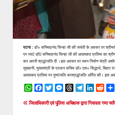
पटना :
डॉ० सच्चिदानंद सिन्हा जी की जयंती के अवसर पर श्रीमती
पर स्व0 डॉ0 सच्चिदानंद सिन्हा जी की आदमकद प्रतिमा का श्रीमती 
कर अपनी श्रद्धांजलि दी ।इस अवसर पर भवन निर्माण मंत्री अशोक चौध
सुबहानी, मुख्यमंत्री के प्रधान सचिव डॉ० एस० सिद्धार्थ, बिहार 
आदमकद प्रतिमा पर पुष्पांजलि करश्रद्धांजलि अर्पित की। इस अवस
W
F
T
M
T
T
Li
R
h
a
wi
e
hr
el
n
e
at
c
tt
ss
e
e
k
d
Post
जिलाधिकारी एवं पुलिस अधिक्षक द्वारा निकाला गया फ्लैग
s
e
er
e
a
gr
e
di