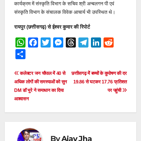
कार्यक्रम में संस्कृति विभाग के सचिव श्री अन्बलगन पी एवं
संस्कृति विभाग के संचालक विवेक आचार्य भी उपस्थित थे।
रायपुर (छत्तीसगढ़) से ईश्वर कुमार की रिपोर्ट
W
F
T
M
T
T
Li
R
h
a
wi
e
hr
el
n
e
S
at
c
tt
ss
e
e
k
d
h
s
e
er
e
a
gr
e
di
ar
Post
कलेक्टर जन चौपाल में 40 से
छत्तीसगढ़ मेें बच्चों के कुपोषण की दर
A
b
n
d
a
dI
t
e
अधिक लोगों की समस्याओं को सुन
19.86 से घटकर 17.76 प्रतिशत
navigation
p
o
g
s
m
n
DM डॉ भुरे ने समाधान का दिया
पर पहुंची
आश्वासन
p
o
er
k
By
Ajay Jha