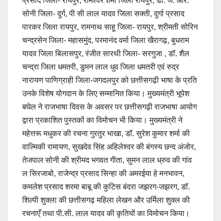
प्रसाद जिला- रायपुर, रामेश्वर शर्मा जिला रायपुर, डॉ. जे. आर.
सोनी जिला- दुर्ग, पी सी लाल यादव जिला सक्ती, दुर्गा प्रसाद
पारकर जिला रायपुर, रामनाथ साहू जिला- रायपुर, श्रीमती सोरिन
चन्द्रसेन जिला- महासमुंद, परमानंद वर्मा जिला खैरागढ़, बुधराम
यादव जिला बिलासपुर, रंजीत सारथी जिला- सरगुजा , डॉ. शैल
चन्द्रा जिला धमतरी, डुमन लाल धुव जिला धमतरी एवं रुद्र
नारायण पाणिग्राही जिला-जगदलपुर को छत्तीसगढ़ी भाषा के प्रति
उनके विशेष योगदान के लिए सम्मानित किया। मुख्यमंत्री भूपेश
बघेल ने राजभाषा दिवस के अवसर पर छत्तीसगढ़ी राजभाषा आयोग
द्वारा प्रकाशित पुस्तकों का विमोचन भी किया। मुख्यमंत्री ने
महेत्तरू मधुकर की रचना गुरतुर भाखा, डॉ. सुरेश कुमार शर्मा की
वाल्मिकी रामायण, सुखदेव सिंह अहिलेश्वर की बंगस्य छन्द अंजोर,
तेजपाल सोनी की श्रीमद भगवत गीता, सुमन लाल ध्रुव की गांव
ल सिरजाबो, राजेन्द्र प्रसाद सिन्हा की अमरईया हे मनभावन,
कमलेश प्रसाद शरमा बाबू की कुटिस बंदरा जझरग-जझरग, डॉ.
शिल्पी शुक्ला की छत्तीसगढ़ महिला लेखन और उर्मिला शुक्ल की
रचनाएँ तथा पी.सी. लाल यादव की कृतियों का विमोचन किया।