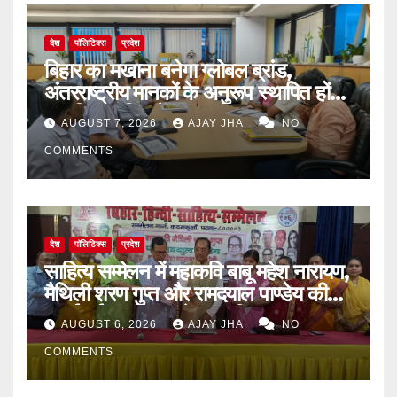
देश
पॉलिटिक्स
प्रदेश
बिहार का मखाना बनेगा ग्लोबल ब्रांड,
अंतरराष्ट्रीय मानकों के अनुरूप स्थापित होंगे
आधुनिक पॉपिंग सेंटर
AUGUST 7, 2026
AJAY JHA
NO
COMMENTS
देश
पॉलिटिक्स
प्रदेश
साहित्य सम्मेलन में महाकवि बाबू महेश नारायण,
मैथिली शरण गुप्त और रामदयाल पाण्डेय की
मनाई गई जयंती, 72वें जन्म-दिवस पर
AUGUST 6, 2026
AJAY JHA
NO
बिन्देश्वर गुप्ता हुए सम्मानित
COMMENTS