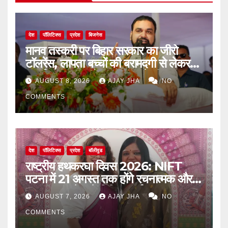
देश
पॉलिटिक्स
प्रदेश
बिजनेस
मानव तस्करी पर बिहार सरकार का जीरो
टॉलरेंस, लापता बच्चों की बरामदगी से लेकर
पुनर्वास तक पर जोर: सम्राट चौधरी
AUGUST 8, 2026
AJAY JHA
NO
COMMENTS
देश
पॉलिटिक्स
प्रदेश
बॉलीवुड
राष्ट्रीय हथकरघा दिवस 2026: NIFT
पटना में 21 अगस्त तक होंगे रचनात्मक और
जागरूकता से जुड़े विविध कार्यक्रम
AUGUST 7, 2026
AJAY JHA
NO
COMMENTS