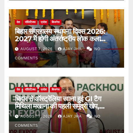
देश
पॉलिटिक्स
प्रदेश
बिजनेस
बिहार संग्रहालय स्थापना दिवस 2026:
2027 में होगी अंतर्राष्ट्रीय लोक कला
प्रदर्शनी, मुख्यमंत्री सम्राट चौधरी का बड़ा
AUGUST 7, 2026
AJAY JHA
NO
ऐलान
COMMENTS
देश
पॉलिटिक्स
प्रदेश
बिजनेस
बिहार से ऑस्ट्रेलिया रवाना हुई GI टैग
मिथिला मखाना की पहली समुद्री खेप,
किसानों को मिलेगा वैश्विक बाजार
AUGUST 7, 2026
AJAY JHA
NO
COMMENTS