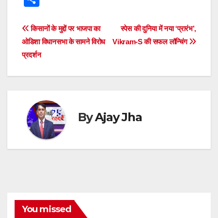
at
c
tt
ss
e
e
k
d
h
s
e
er
e
a
gr
e
di
ar
Post
किसानों के मुद्दों पर भाजपा का
स्पेस की दुनिया में नया ‘प्रारंभ’,
A
b
n
d
a
dI
t
e
ओडिशा विधानसभा के सामने विरोध
Vikram-S की सफल लॉन्चिंग
navigation
p
o
g
s
m
n
प्रदर्शन
p
o
er
k
By
Ajay Jha
You missed