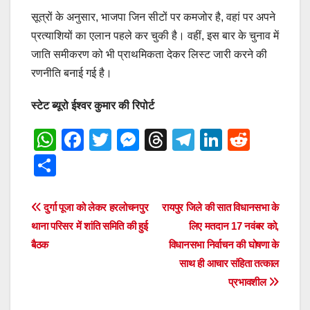
सूत्रों के अनुसार, भाजपा जिन सीटों पर कमजोर है, वहां पर अपने
प्रत्याशियों का एलान पहले कर चुकी है। वहीं, इस बार के चुनाव में
जाति समीकरण को भी प्राथमिकता देकर लिस्ट जारी करने की
रणनीति बनाई गई है।
स्टेट ब्यूरो ईश्वर कुमार की रिपोर्ट
W
F
T
M
T
T
Li
R
h
a
wi
e
hr
el
n
e
S
at
c
tt
ss
e
e
k
d
h
s
e
er
e
a
gr
e
di
ar
Post
दुर्गा पूजा को लेकर हरलोचनपुर
रायपुर जिले की सात विधानसभा के
A
b
n
d
a
dI
t
e
थाना परिसर में शांति समिति की हुई
लिए मतदान 17 नवंबर को,
navigation
p
o
g
s
m
n
बैठक
विधानसभा निर्वाचन की घोषणा के
साथ ही आचार संहिता तत्काल
p
o
er
प्रभावशील
k