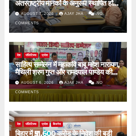
अंतरराष्ट्रीय मानकों के अनुरूप स्थापित होंगे
आधुनिक पॉपिंग सेंटर
AUGUST 7, 2026
AJAY JHA
NO
COMMENTS
देश
पॉलिटिक्स
प्रदेश
साहित्य सम्मेलन में महाकवि बाबू महेश नारायण,
मैथिली शरण गुप्त और रामदयाल पाण्डेय की
मनाई गई जयंती, 72वें जन्म-दिवस पर
AUGUST 6, 2026
AJAY JHA
NO
बिन्देश्वर गुप्ता हुए सम्मानित
COMMENTS
देश
पॉलिटिक्स
प्रदेश
बिजनेस
बिहार में ₹51,600 करोड़ के निवेश की बड़ी