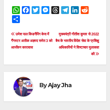
W
F
T
M
T
T
Li
R
h
a
wi
e
hr
el
n
e
S
at
c
tt
ss
e
e
k
d
h
s
e
er
e
a
gr
e
di
ar
Post
उमेश पाल किडनैपिंग केस में
मुख्यमंत्री नीतीश कुमार से 2022
A
b
n
d
a
dI
t
e
गैंगस्टर अतीक अहमद समेत 3 को
बैच के भारतीय विदेश सेवा के प्रशिक्षु
navigation
p
o
g
s
m
n
आजीवन कारावास
अधिकारियों ने शिष्टाचार मुलाकात
की
p
o
er
k
By
Ajay Jha